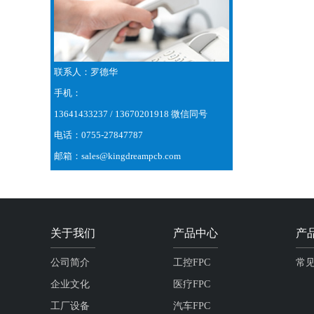
联系人：罗德华
手机：
13641433237 / 13670201918 微信同号
电话：0755-27847787
邮箱：sales@kingdreampcb.com
关于我们
产品中心
产
公司简介
工控FPC
常
企业文化
医疗FPC
工厂设备
汽车FPC